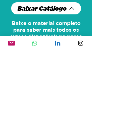
Baixar Catálogo
Baixe o material completo
para saber mais todos os
cursos disponíveis no nosso
catálogo.
Fábrica de
conteúdo
O seu curso de maneira
totalmente customizada
. Temos
um time de especialistas que te
ajudarão na criação e
desenvolvimento do seu
material/campanha de