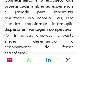
Conhecimento
 é o 
arquiteto
 que 
projeta cada ambiente, experiência 
e jornada para maximizar 
resultados. No cenário B2B, isso 
significa 
transformar informação 
dispersa em vantagem competitiva
.
👉 E na sua empresa, já existe 
alguém desenhando o 
conhecimento de forma 
estratégica?
Referências
Association for Talent 
Development (ATD) – Relatório 
Global 2024 sobre métodos de 
aprendizagem
Docebo Learning Trends 2024 
– dados sobre gamificação e 
blended learning