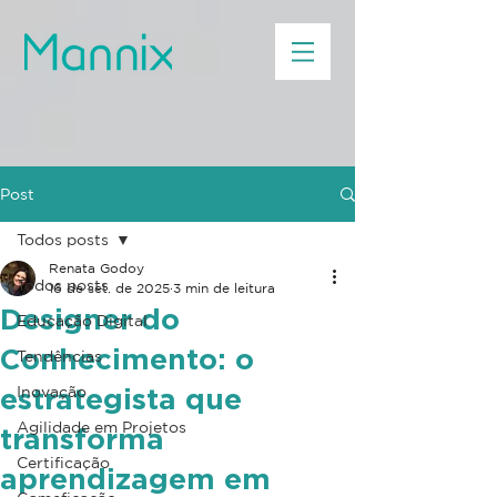
Post
Todos posts
Renata Godoy
Todos posts
16 de set. de 2025
3 min de leitura
Designer do
Educação Digital
Conhecimento: o
Tendências
estrategista que
Inovação
Agilidade em Projetos
transforma
Certificação
aprendizagem em