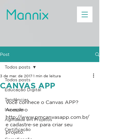
Post
Todos posts
3 de mar. de 2017
1 min de leitura
Todos posts
CANVAS APP
Educação Digital
Tendências
Você conhece o Canvas APP?
Acesse o 
Inovação
http://www.pmcanvasapp.com.br/ 
Agilidade em Projetos
e cadastre-se para criar seu 
Certificação
projeto. 