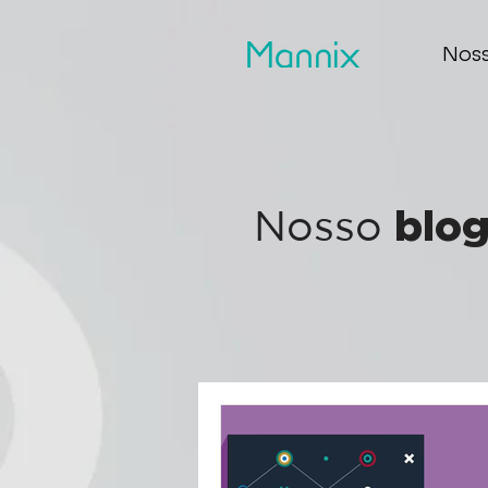
Noss
Nosso
blo