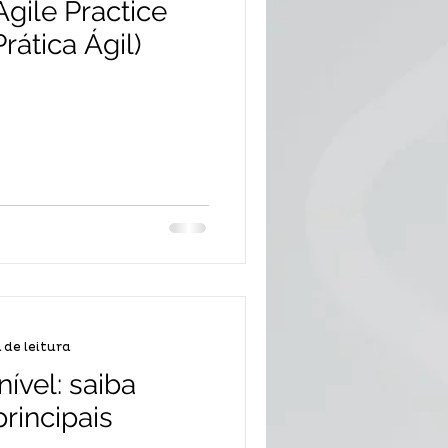
Agile Practice
rática Ágil)
n de leitura
vel: saiba
rincipais