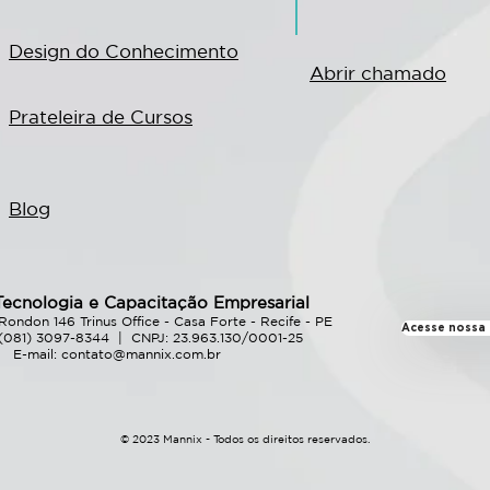
Design do Conhecimento
Abrir chamado
Prateleira de Cursos
Blog
Tecnologia e Capacitação Empresarial
ondon 146 Trinus Office - Casa Forte - Recife - PE
Acesse nossa P
 (081) 3097-8344 | CNPJ: 23.963.130/0001-­25
E-mail:
contato@mannix.com.br
© 2023 Mannix - Todos os direitos reservados.